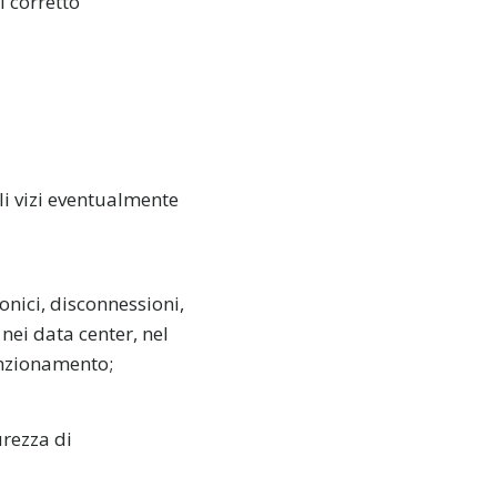
l corretto
li vizi eventualmente
onici, disconnessioni,
 nei data center, nel
funzionamento;
urezza di