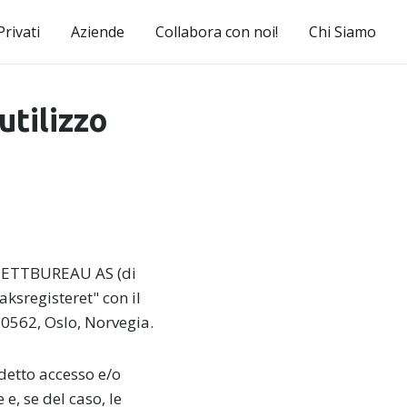
Privati
Aziende
Collabora con noi!
Chi Siamo
utilizzo
i NETTBUREAU AS (di
ksregisteret" con il
 0562, Oslo, Norvegia.
 detto accesso e/o
 e, se del caso, le