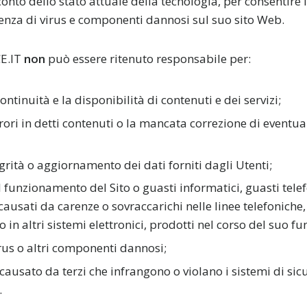
onto dello stato attuale della tecnologia, per consentire i
enza di virus e componenti dannosi sul suo sito Web.
E.IT
non
può essere ritenuto responsabile per:
ntinuità e la disponibilità di contenuti e dei servizi;
rori in detti contenuti o la mancata correzione di eventua
tegrità o aggiornamento dei dati forniti dagli Utenti;
l funzionamento del Sito o guasti informatici, guasti telef
 causati da carenze o sovraccarichi nelle linee telefoniche,
o in altri sistemi elettronici, prodotti nel corso del suo 
irus o altri componenti dannosi;
ausato da terzi che infrangono o violano i sistemi di sic
.